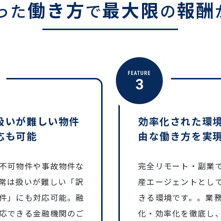
働き方
最大限
報酬
った
で
の
扱いが難しい物件
効率化された環
応も可能
由な働き方を実
不可物件や事故物件な
完全リモート・副業
常は扱いが難しい「訳
産エージェントとし
件」にも対応可能。融
きる環境です。。業
応できる金融機関のご
化・効率化を徹底し