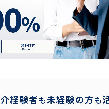
90
%
資料請求
- Request -
仲介経験者
未経験の方
も
も