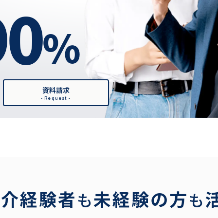
90
%
資料請求
- Request -
仲介経験者
未経験の方
も
も