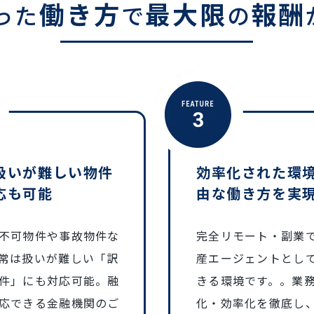
働き方
最大限
報酬
った
で
の
扱いが難しい物件
効率化された環
応も可能
由な働き方を実
不可物件や事故物件な
完全リモート・副業
常は扱いが難しい「訳
産エージェントとし
件」にも対応可能。融
きる環境です。。業
応できる金融機関のご
化・効率化を徹底し