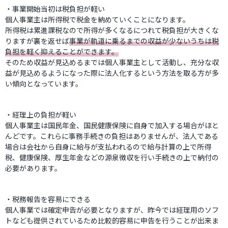
・事業開始当初は税負担が軽い
個人事業主は所得税で税金を納めていくことになります。
所得税は累進課税なので所得が多くなるにつれて税負担が大きくな
りますが裏を返せば
事業が軌道に乗るまでの収益が少ないうちは税
負担を軽く抑えることができます。
そのため収益が見込めるまでは個人事業主として活動し、充分な収
益が見込めるようになった際に法人化するという方法を取る方が多
い傾向となっています。
・経理上の負担が軽い
個人事業主は国民年金、国民健康保険に自身で加入する場合がほと
んどです。これらに事務手続きの負担はありませんが、法人である
場合は会社から自身に給与が支払われるので給与計算の上で所得
税、健康保険、厚生年金などの源泉徴収を行い手続きの上で納付の
必要があります。
・税務報告を容易にできる
個人事業では確定申告が必要となりますが、昨今では経理用のソフ
トなども提供されているため比較的容易に申告を行うことが出来ま