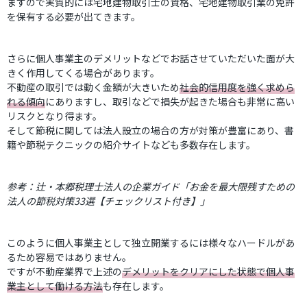
ますので実質的には宅地建物取引士の資格、宅地建物取引業の免許
を保有する必要が出てきます。
さらに個人事業主のデメリットなどでお話させていただいた面が大
きく作用してくる場合があります。
不動産の取引では動く金額が大きいため
社会的信用度を強く求めら
れる傾向
にありますし、取引などで損失が起きた場合も非常に高い
リスクとなり得ます。
そして節税に関しては法人設立の場合の方が対策が豊富にあり、書
籍や節税テクニックの紹介サイトなども多数存在します。
参考：
辻・本郷税理士法人の企業ガイド「お金を最大限残すための
法人の節税対策33選【チェックリスト付き】」
このように個人事業主として独立開業するには様々なハードルがあ
るため容易ではありません。
ですが不動産業界で上述の
デメリットをクリアにした状態で個人事
業主として働ける方法
も存在します。