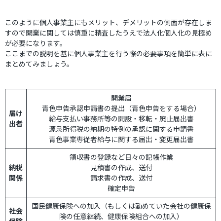
このように個人事業主にもメリット、デメリットの側面が存在しま
すので開業に関しては慎重に精査したうえで法人化個人化の見極め
が必要になります。
ここまでの説明を基に個人事業主を行う際の必要事項を簡単に表に
まとめてみましょう。
開業届
青色申告承認申請書の提出（青色申告をする場合）
届け
給与支払い事務所等の開設・移転・廃止届出書
出者
源泉所得税の納期の特例の承認に関する申請書
青色事業専従者給与に関する届出・変更届出書
領収書の登録など日々の記帳作業
納税
見積書の作成、送付
関係
請求書の作成、送付
確定申告
国民健康保険への加入（もしくは勤めていた会社の健康保
社会
険の任意継続、健康保険組合への加入）