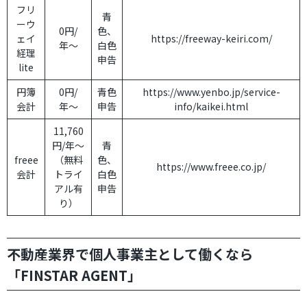
フリ
青
ーウ
0円/
色、
ェイ
https://freeway-keiri.com/
年〜
白色
経理
申告
lite
円簿
0円/
青色
https://www.yenbo.jp/service-
会計
年〜
申告
info/kaikei.html
11,760
円/年〜
青
freee
（無料
色、
https://www.freee.co.jp/
会計
トライ
白色
アル有
申告
り）
不動産業界で個人事業主として働くなら
「FINSTAR AGENT」