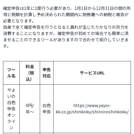
確定申告は1年に1度行う必要があり、1月1日から12月31日の間の所
得と税額を計算し予め決められた期間内に税務署への納税と報告が
必要となります。
自身で全て確定申告を行うとなると漏れが生じたりかなりの労力を
消費することになりますが、確定申告が初めての場合でも簡単に済
ませることのできるツールがありますので合わせて紹介していきま
す。
料金
ツー
申告
（税
サービスURL
ル名
対応
込）
やよ
いの
白色
0円/
白色
https://www.yayoi-
申告
年〜
申告
kk.co.jp/shinkoku/shiroiroshinkoku/
オン
ライ
ン