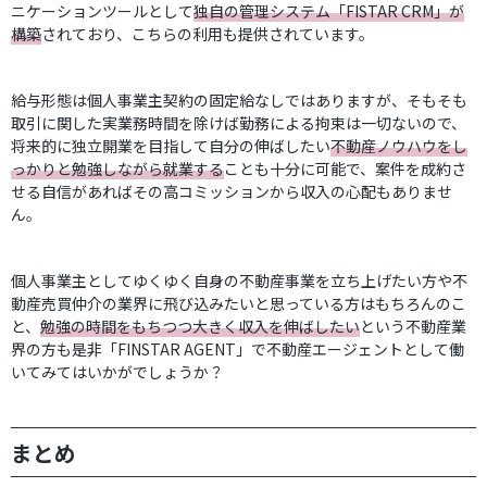
ニケーションツールとして
独自の管理システム「FISTAR CRM」が
構築
されており、こちらの利用も提供されています。
給与形態は個人事業主契約の固定給なしではありますが、そもそも
取引に関した実業務時間を除けば勤務による拘束は一切ないので、
将来的に独立開業を目指して自分の伸ばしたい
不動産ノウハウをし
っかりと勉強しながら就業する
ことも十分に可能で、案件を成約さ
せる自信があればその高コミッションから収入の心配もありませ
ん。
個人事業主としてゆくゆく自身の不動産事業を立ち上げたい方や不
動産売買仲介の業界に飛び込みたいと思っている方はもちろんのこ
と、
勉強の時間をもちつつ大きく収入を伸ばしたい
という不動産業
界の方も是非「FINSTAR AGENT」で不動産エージェントとして働
いてみてはいかがでしょうか？
まとめ